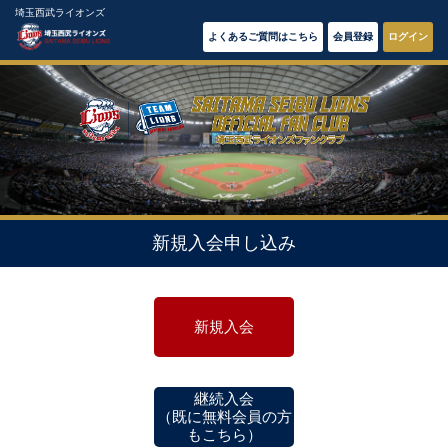
埼玉西武ライオンズ
よくあるご質問はこちら
会員登録
ログイン
新規入会申し込み
新規入会
継続入会
（既に無料会員の方
もこちら）